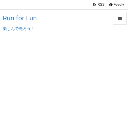

Feedly
RSS
Run for Fun

楽しんで走ろう！

メニュ

サイド

前へ

次へ

検索