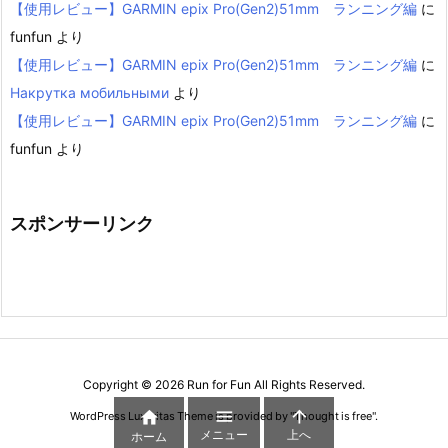
【使用レビュー】GARMIN epix Pro(Gen2)51mm ランニング編
に
funfun
より
【使用レビュー】GARMIN epix Pro(Gen2)51mm ランニング編
に
Накрутка мобильными
より
【使用レビュー】GARMIN epix Pro(Gen2)51mm ランニング編
に
funfun
より
スポンサーリンク
Copyright ©
2026
Run for Fun
All Rights Reserved.



WordPress Luxeritas Theme is provided by "
Thought is free
".
メニュー
上へ
ホーム