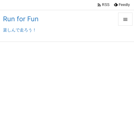

Feedly
RSS
Run for Fun

楽しんで走ろう！

メニュ

サイド

前へ

次へ

検索