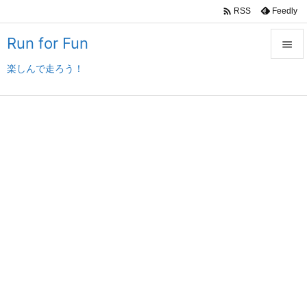

Feedly
RSS
Run for Fun

楽しんで走ろう！

メニュ

サイド

前へ

次へ

検索