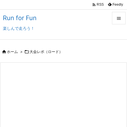

Feedly
RSS
Run for Fun

楽しんで走ろう！

メニュ

サイド

ホーム
>

大会レポ（ロード）

前へ

次へ

検索