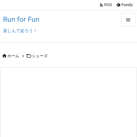

Feedly
RSS
Run for Fun

楽しんで走ろう！

メニュ

サイド

ホーム
>

シューズ

前へ

次へ

検索