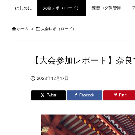
はじめに
大会レポ（ロード）
練習ログ保管庫

ホーム
>

大会レポ（ロード）
【大会参加レポート】奈良マ

2023年12月17日
Twitter
Facebook
Pin it