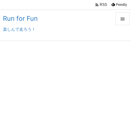

Feedly
RSS
Run for Fun

楽しんで走ろう！

メニュ

サイド

前へ

次へ

検索