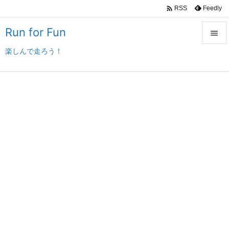

Feedly
RSS
Run for Fun

楽しんで走ろう！

メニュ

サイド

前へ

次へ

検索