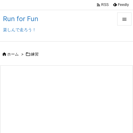

Feedly
RSS
Run for Fun

楽しんで走ろう！

メニュ

サイド

ホーム
>

練習

前へ

次へ

検索