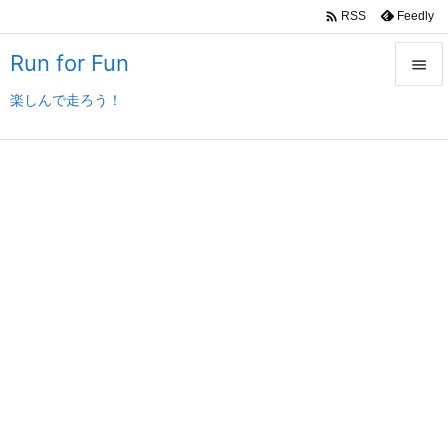

Feedly
RSS
Run for Fun

楽しんで走ろう！

メニュ

サイド

前へ

次へ

検索