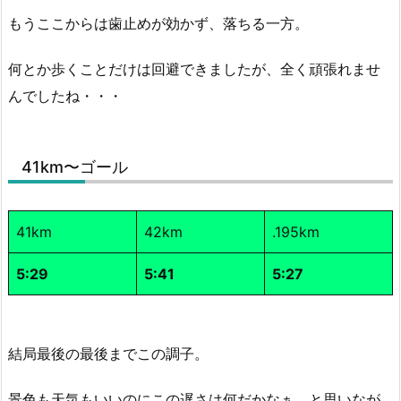
もうここからは歯止めが効かず、落ちる一方。
何とか歩くことだけは回避できましたが、全く頑張れませ
んでしたね・・・
41km〜ゴール
41km
42km
.195km
5:29
5:41
5:27
結局最後の最後までこの調子。
景色も天気もいいのにこの遅さは何だかなぁ、と思いなが