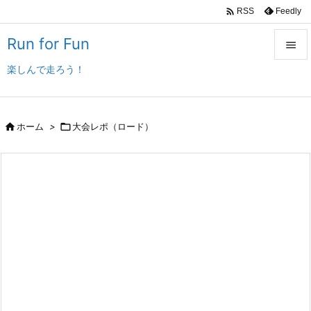

Feedly
RSS
Run for Fun

楽しんで走ろう！

メニュ

サイド

ホーム
>

大会レポ（ロード）

前へ

次へ

検索