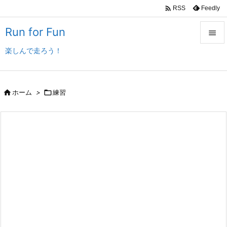

Feedly
RSS
Run for Fun

楽しんで走ろう！

メニュ

サイド

ホーム
>

練習

前へ

次へ

検索