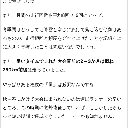
まで伸びました。
また、月間の走行回数も平均8回→19回にアップ。
冬季間はどうしても降雪と寒さに負けて落ち込む傾向はあ
るものの、走行距離と頻度をグッと上げたことが記録向上
に大きく寄与したことは間違いないでしょう。
また、
良いタイムで走れた大会直前の2～3か月は概ね
250km前後
は走っていました。
やっぱりある程度の「量」は必要なんですな。
秋～春にかけて大会に出られないのは道民ランナーの辛い
ところ。この時期に道外遠征していれば、もしかしたらも
っと短い期間で達成できていた・・・かも知れません。