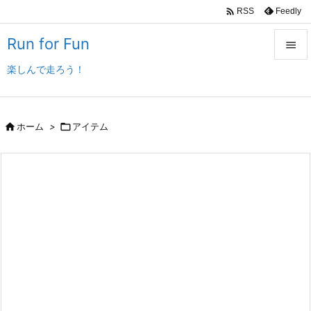

Feedly
RSS
Run for Fun

楽しんで走ろう！

メニュ

サイド

ホーム
>

アイテム

前へ

次へ

検索