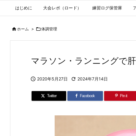
はじめに
大会レポ（ロード）
練習ログ保管庫

ホーム
>

体調管理
マラソン・ランニングで肝

2020年5月27日

2024年7月14日
Twitter
Facebook
Pin it