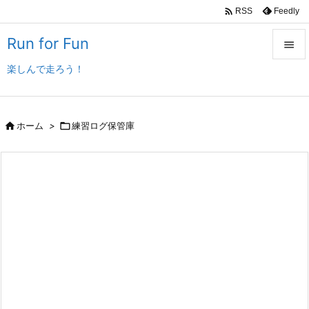

Feedly
RSS
Run for Fun

楽しんで走ろう！

メニュ

サイド

ホーム
>

練習ログ保管庫

前へ

次へ

検索