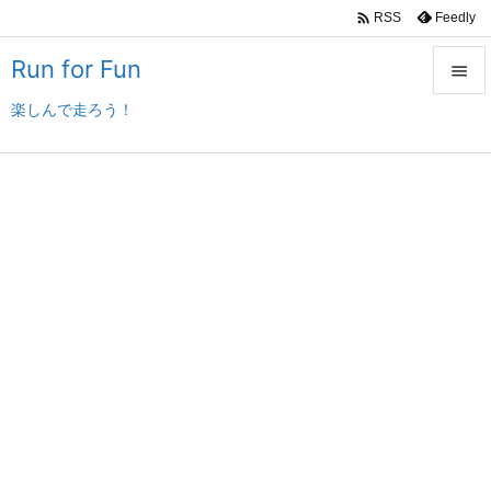

Feedly
RSS
Run for Fun

楽しんで走ろう！

メニュ

サイド

前へ

次へ

検索