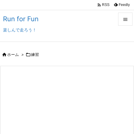

Feedly
RSS
Run for Fun

楽しんで走ろう！

メニュ

サイド

ホーム
>

練習

前へ

次へ

検索