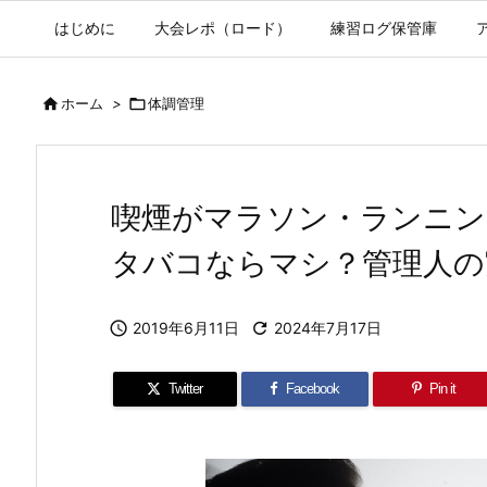
はじめに
大会レポ（ロード）
練習ログ保管庫

ホーム
>

体調管理
喫煙がマラソン・ランニン
タバコならマシ？管理人の

2019年6月11日

2024年7月17日
Twitter
Facebook
Pin it