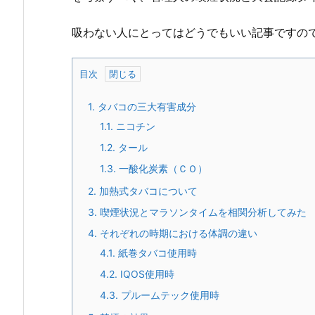
吸わない人にとってはどうでもいい記事ですの
目次
1.
タバコの三大有害成分
1.1.
ニコチン
1.2.
タール
1.3.
一酸化炭素（ＣＯ）
2.
加熱式タバコについて
3.
喫煙状況とマラソンタイムを相関分析してみた
4.
それぞれの時期における体調の違い
4.1.
紙巻タバコ使用時
4.2.
IQOS使用時
4.3.
プルームテック使用時