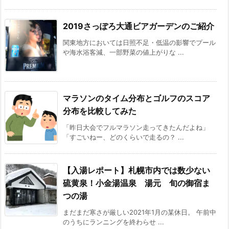
2019さっぽろ大通ビアガーデンのご紹介
関東地方においては日照不足・低温の影響でプール
や海水浴客減、一部野菜の値上がりな ...
マラソンのタイム分布とゴルフのスコア
分布を比較してみた
「昨日大会でフルマラソン走ってきたんだよね」
「すごいねー、どのくらいで走るの？ ...
【入湯レポート】札幌市内では数少ない
硫黄泉！小金湯温泉 湯元 旬の御宿ま
つの湯
まだまだ寒さが厳しい2021年1月の某休日。 午前中
のうちにランニングを終わらせ ...