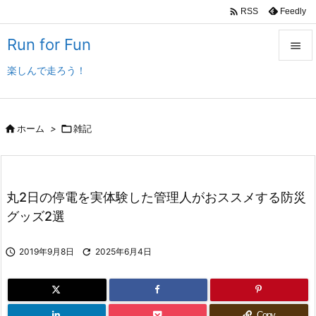

Feedly
RSS
Run for Fun

楽しんで走ろう！

メニュ

サイド

ホーム
>

雑記

前へ

丸2日の停電を実体験した管理人がおススメする防災
次へ
グッズ2選

検索

2019年9月8日

2025年6月4日
Copy