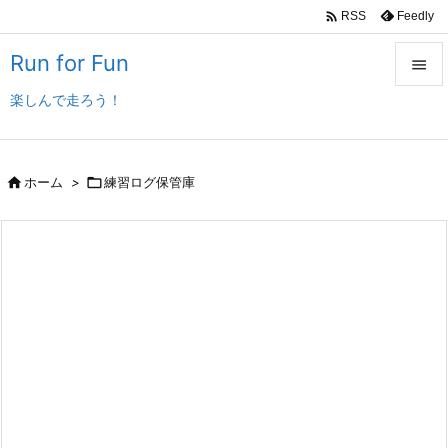

Feedly
RSS
Run for Fun

楽しんで走ろう！

メニュ

サイド

ホーム
>

練習ログ保管庫

前へ

次へ

検索