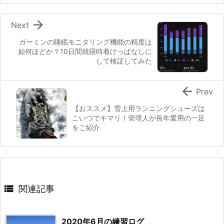

Next
ガーミンの睡眠モニタリング機能の精度は
如何ほどか？10日間就寝時着けっぱなしに
して検証してみた

Prev
【おススメ】雪上用ランニングシューズは
こいつでキマリ！管理人が長年愛用の一足
をご紹介

関連記事
2020年6月の練習ログ