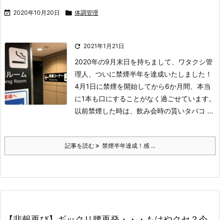

2020年10月20日

体調管理

2021年1月21日
2020年の9月末日を持ちまして、ワタクシ管
理人、ついに禁煙半年を達成いたしました！
4月1日に禁煙を開始してから6か月間、本当
に1本も口にすることがなく過ごせています。
以前禁煙した時は、飲み会時の貰いタバコ ...
記事を読む
禁煙半年達成！感 ...
【悲報再び】ギックリ腰再発・・・もはやクセ？今