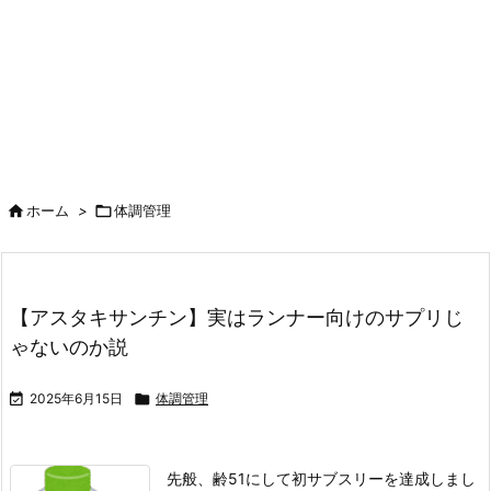

ホーム
>

体調管理
【アスタキサンチン】実はランナー向けのサプリじ
ゃないのか説

2025年6月15日

体調管理
先般、齢51にして初サブスリーを達成しまし