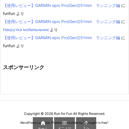
【使用レビュー】GARMIN epix Pro(Gen2)51mm ランニング編
に
funfun
より
【使用レビュー】GARMIN epix Pro(Gen2)51mm ランニング編
に
Накрутка мобильными
より
【使用レビュー】GARMIN epix Pro(Gen2)51mm ランニング編
に
funfun
より
スポンサーリンク
Copyright ©
2026
Run for Fun
All Rights Reserved.



WordPress Luxeritas Theme is provided by "
Thought is free
".
メニュー
上へ
ホーム