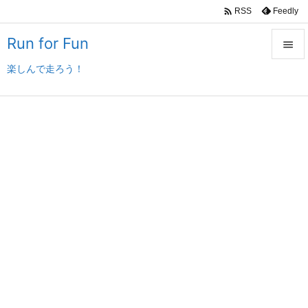

Feedly
RSS
Run for Fun

楽しんで走ろう！

メニュ

サイド

前へ

次へ

検索