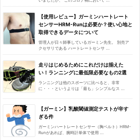
【使用レビュー】ガーミンハートレート
センサーHRM-Runは必要か？使い心地と
取得できるデータについて
管理人が日々師事しているガーミン先生。 別売ア
クセサリである ハートレートセンサ ...
走りはじめるためにこれだけは揃えた
い！ランニングに最低限必要なもの2選
ランニングは他のスポーツに比べると、非常
に・・・というよりは「最も」シンプルなス ...
【ガーミン】乳酸閾値測定テストが辛す
ぎる件
ガーミンハートレートセンサー（胸ベルト）HRM-
Runがあれば、腕時計単体で使用 ...