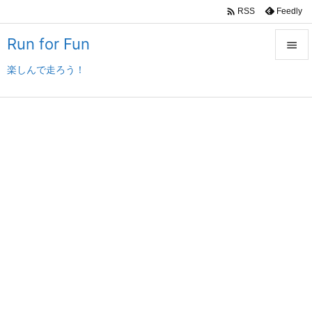

Feedly
RSS
Run for Fun

楽しんで走ろう！

メニュ

サイド

前へ

次へ

検索